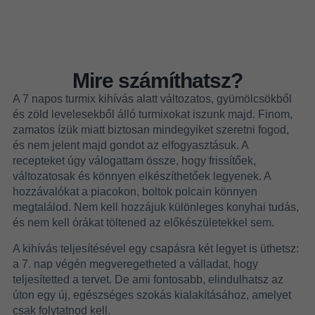
Mire számíthatsz?
A 7 napos turmix kihívás alatt változatos, gyümölcsökből
és zöld levelesekből álló turmixokat iszunk majd. Finom,
zamatos ízük miatt biztosan mindegyiket szeretni fogod,
és nem jelent majd gondot az elfogyasztásuk.
A
recepteket úgy válogattam össze, hogy frissítőek,
változatosak és könnyen elkészíthetőek legyenek. A
hozzávalókat a piacokon, boltok polcain könnyen
megtalálod. Nem kell hozzájuk különleges konyhai tudás,
és nem kell órákat töltened az előkészületekkel sem.
A kihívás teljesítésével egy csapásra két legyet is üthetsz:
a 7. nap végén megveregetheted a válladat, hogy
teljesítetted a tervet. De ami fontosabb, elindulhatsz az
úton egy új, egészséges szokás kialakításához, amelyet
csak folytatnod kell.