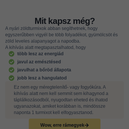
Mit kapsz még?
A nyári zöldturmixok abban segíthetnek, hogy
egyszerűbben vigyél be több folyadékot, gyümölcsöt és
zöld leveles alapanyagot a napodba.
A kihívás alatt megtapasztalhatod, hogy
több lesz az energiád
javul az emésztésed
javulhat a bőröd állapota
jobb lesz a hangulatod
Ez nem egy méregtelenítő- vagy fogyókúra. A
kihívás alatt nem kell semmit sem kihagynod a
táplálkozásodból, nyugodtan eheted és ihatod
ugyanazokat, amiket korábban is, mindössze
naponta 1 turmixot kell elfogyasztanod.
Wow, erre rámegyek