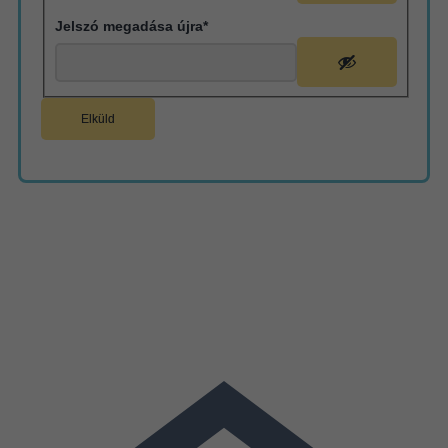
Jelszó megadása újra*
© 21napalatt VIP
– Minden jog fenntartva. –
Kapcsolat
|
Adatvédelem
|
ÁSZF