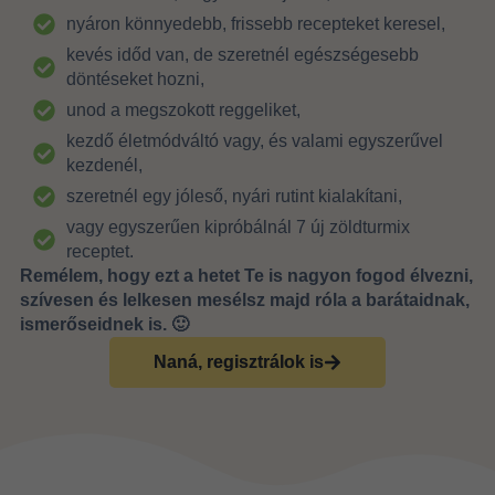
nyáron könnyedebb, frissebb recepteket keresel,
kevés időd van, de szeretnél egészségesebb
döntéseket hozni,
unod a megszokott reggeliket,
kezdő életmódváltó vagy, és valami egyszerűvel
kezdenél,
szeretnél egy jóleső, nyári rutint kialakítani,
vagy egyszerűen kipróbálnál 7 új zöldturmix
receptet.
Remélem, hogy ezt a hetet Te is nagyon fogod élvezni,
szívesen és lelkesen mesélsz majd róla a barátaidnak,
ismerőseidnek is. 🙂
Naná, regisztrálok is