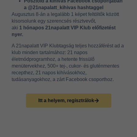
Posztold a kihívás Facebook csoportjában
a @21napalatt_kihivas hashtaggel
Augusztus 8-án a legalább 1 képet feltöltők között
kisorsolunk egy szerencsés résztvevőt,
aki
1 hónapos 21napalatt VIP Klub előfizetést
nyer.
A 21napalatt VIP Klubtagság teljes hozzáférést ad a
klub minden tartalmához: 21 napos
életmódprogramhoz, a hetente frissülő
menütervekhez, 500+ tej-, cukor- és gluténmentes
recepthez, 21 napos kihívásokhoz,
tudásanyagokhoz, a zárt Facebook csoporthoz.
Itt a helyem, regisztrálok