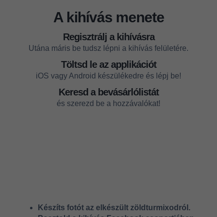
A kihívás menete
Regisztrálj a kihívásra
Utána máris be tudsz lépni a kihívás felületére.
Töltsd le az applikációt
iOS vagy Android készülékedre és lépj be!
Keresd a bevásárlólistát
és szerezd be a hozzávalókat!
Nyerj 1 hónap 21napalatt VIP
Klub előfizetést Instagram
nyereményjátékunkon
Készíts fotót az elkészült zöldturmixodról.