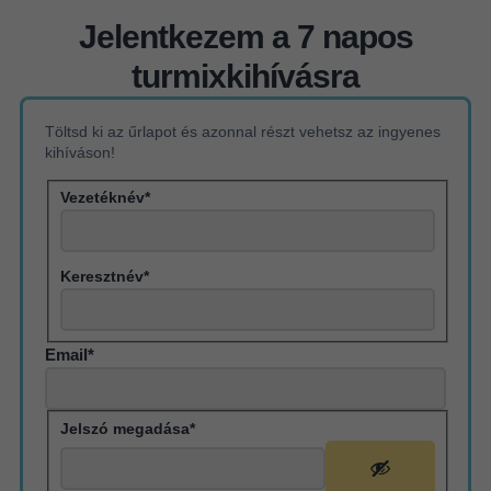
Jelentkezem a 7 napos
turmixkihívásra
Töltsd ki az űrlapot és azonnal részt vehetsz az ingyenes
kihíváson!
Vezetéknév*
Keresztnév*
Email*
Jelszó megadása*